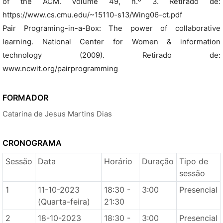
of the ACM. Volume 49, n.º 3. Retirado de:
https://www.cs.cmu.edu/~15110-s13/Wing06-ct.pdf
Pair Programing-in-a-Box: The power of collaborative
learning. National Center for Women & information
technology (2009). Retirado de:
www.ncwit.org/pairprogramming
FORMADOR
Catarina de Jesus Martins Dias
CRONOGRAMA
Sessão
Data
Horário
Duração
Tipo de
sessão
1
11-10-2023
18:30 -
3:00
Presencial
(Quarta-feira)
21:30
2
18-10-2023
18:30 -
3:00
Presencial